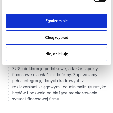
ich integrację z prowadzoną księgowością.
Jednocześnie organizujemy procedurę nadania
pełnomocnictw w ZUS i — w razie potrzeby —
pełnomocnictw do reprezentacji przed urzędami
Zgadzam się
skarbowymi, aby móc prowadzić całościową
obsługę.
Chcę wybrać
Bieżąca obsługa kadrowo-płacowa i księgowa z
3
cyklicznymi raportami
Po podpisaniu umowy wdrażamy uzgodnione
Nie, dziękuję
procedury obsługi kadr, płac i księgowości.
Regularnie przygotowujemy listy płac, zgłoszenia
ZUS i deklaracje podatkowe, a także raporty
finansowe dla właściciela firmy. Zapewniamy
pełną integrację danych kadrowych z
rozliczeniami księgowymi, co minimalizuje ryzyko
błędów i pozwala na bieżące monitorowanie
sytuacji finansowej firmy.