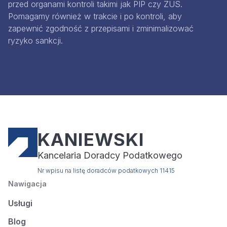
przed organami kontroli takimi jak PIP czy ZUS.
Pomagamy również w trakcie i po kontroli, aby
zapewnić zgodność z przepisami i zminimalizować
ryzyko sankcji.
KANIEWSKI
Kancelaria Doradcy Podatkowego
Nr wpisu na listę doradców podatkowych 11415
Nawigacja
Usługi
Blog