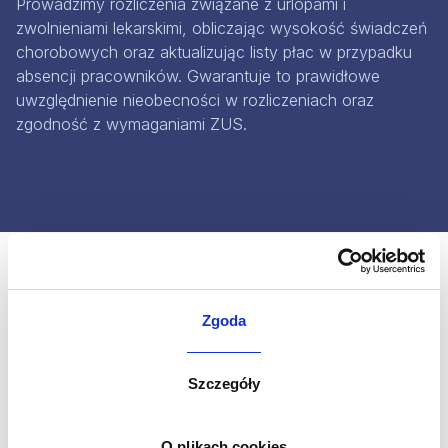
Prowadzimy rozliczenia związane z urlopami i
zwolnieniami lekarskimi, obliczając wysokość świadczeń
chorobowych oraz aktualizując listy płac w przypadku
absencji pracowników. Gwarantuje to prawidłowe
uwzględnienie nieobecności w rozliczeniach oraz
zgodność z wymaganiami ZUS.
Proces rozpoczęcia
Zgoda
współpracy
Rozpoczęcie współpracy w zakresie obsługi kadr
Szczegóły
i płac odbywa się w ścisłej integracji z
księgowością, aby zapewnić spójność rozliczeń
O plikach cookies