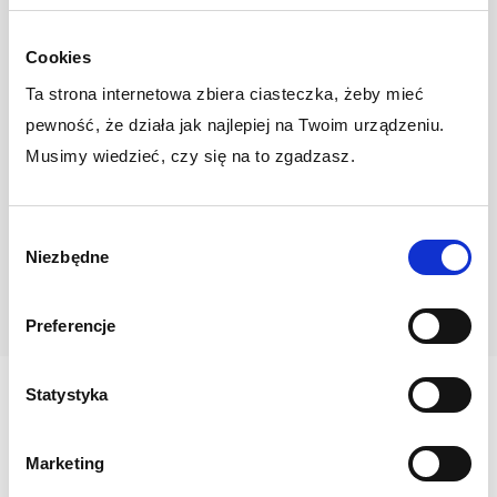
oferując analizy podatkowe, planowanie obciążeń oraz
przegląd przepływów finansowych.
Cookies
Dzięki doświadczeniu w roli dyrektora finansowego
Ta strona internetowa zbiera ciasteczka, żeby mieć
i głównego księgowego,
rozumiemy rzeczywiste
pewność, że działa jak najlepiej na Twoim urządzeniu.
potrzeby biznesu – nie tylko przepisy.
Zakres usług można elastycznie rozszerzyć
w
Musimy wiedzieć, czy się na to zgadzasz.
trakcie współpracy, jeśli pojawi się potrzeba wsparcia
w innych obszarach – prawnych, kadrowych lub
Wybór
księgowych.
Niezbędne
zgody
Preferencje
Statystyka
Ile kosztuje doradztwo
podatkowe w Oleśnicy?
Marketing