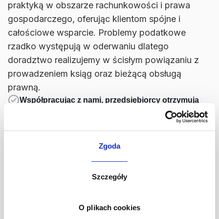
praktyką w obszarze rachunkowości i prawa
gospodarczego, oferując klientom spójne i
całościowe wsparcie. Problemy podatkowe
rzadko występują w oderwaniu dlatego
doradztwo realizujemy w ścisłym powiązaniu z
prowadzeniem ksiąg oraz bieżącą obsługą
prawną.
Współpracując z nami, przedsiębiorcy otrzymują
jedno źródło wsparcia
– doradztwo podatkowe,
rachunkowość i obsługa prawna są prowadzone w
ramach jednej kancelarii.
Zgoda
Doradzamy firmom w oparciu o ponad 25 lat
doświadczenia
w obsłudze spółek i jednoosobowych
działalności gospodarczych.
Szczegóły
Zapewniamy bezpośredni kontakt z doradcą
podatkowym,
bez pośredników i wieloetapowej
komunikacji.
O plikach cookies
Ułatwiamy podejmowanie decyzji zarządczych,