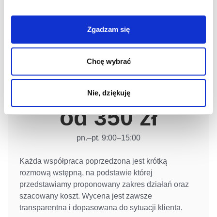
Stawki za doradztwo podatkowe ustalamy
indywidualnie w zależności od stopnia
Zgadzam się
złożoności i zakresu analiz. Przy połączeniu
doradztwa z usługami księgowymi lub
prawnymi przygotowujemy wspólną wycenę
Chcę wybrać
dostosowaną do profilu działalności klienta.
Nie, dziękuję
Doradztwo podatkowe
od 350 zł
pn.–pt. 9:00–15:00
Każda współpraca poprzedzona jest krótką
rozmową wstępną, na podstawie której
przedstawiamy proponowany zakres działań oraz
szacowany koszt. Wycena jest zawsze
transparentna i dopasowana do sytuacji klienta.